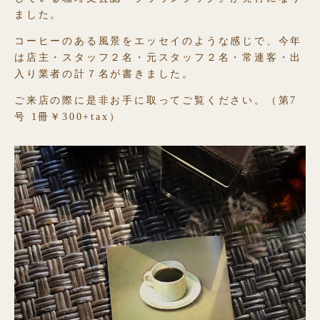
ました。
コーヒーのある風景をエッセイのような感じで、今年
は店主・スタッフ２名・元スタッフ２名・常連客・出
入り業者の計７名が書きました。
ご来店の際に是非お手に取ってご覧ください。（第7
号 1冊￥300+tax）