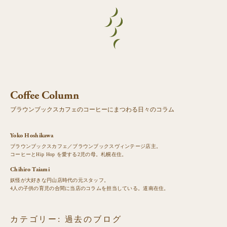
Coffee Column
ブラウンブックスカフェのコーヒーにまつわる日々のコラム
Yoko Hoshikawa
ブラウンブックスカフェ／ブラウンブックスヴィンテージ店主。
コーヒーとHip Hop を愛する2児の母。札幌在住。
Chihiro Taiami
妖怪が大好きな円山店時代の元スタッフ。
4人の子供の育児の合間に当店のコラムを担当している。道南在住。
カテゴリー:
過去のブログ