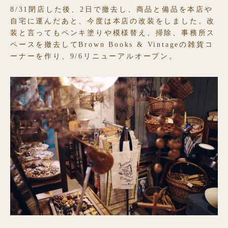
8/31閉店した後、2日で撤去し、商品と備品を本店や
自宅に運んだあと、今度は本店の改装をしました。改
装と言ってもペンキ塗りや模様替え、掃除、事務所ス
ペースを撤去してBrown Books & Vintageの雑貨コ
ーナーを作り、9/6リニューアルオープン。