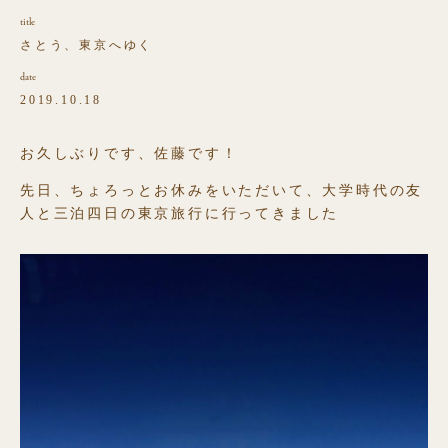
title
さとう、東京へゆく
date
2019.10.18
お久しぶりです、佐藤です！
先日、ちょろっとお休みをいただいて、大学時代の友
人と三泊四日の東京旅行に行ってきました